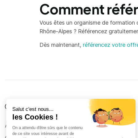
Comment référe
Vous êtes un organisme de formation 
Rhône-Alpes ? Référencez gratuitement 
Dès maintenant,
référencez votre offr
Je suis
Au collège
Côté Formations
À propos
Au lycée