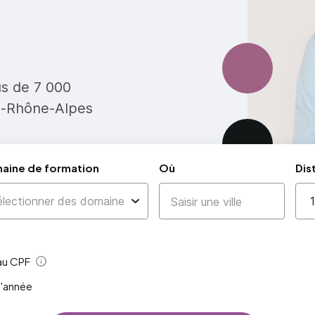
us de 7 000
e-Rhône-Alpes
aine de formation
Où
Dis
 au CPF
Aide
l'année