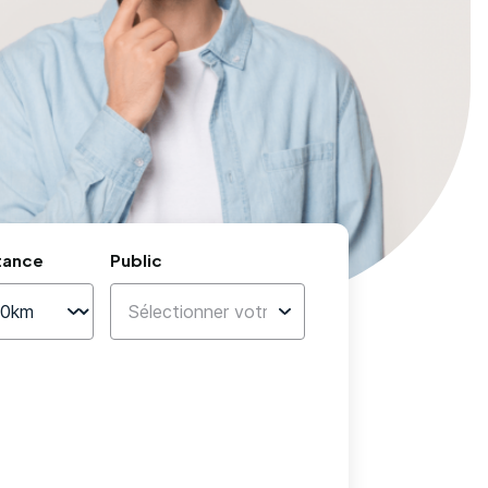
tance
Public