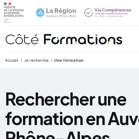
Navi
common.skip_link
Fil d'Ariane
Accueil
Je recherche
Une formation
Rechercher une
formation en Au
Rhône-Alpes