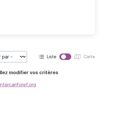
Liste
Carte
r
Affichage actif :
Affichage :
lez modifier vos critères
intercariforef.org