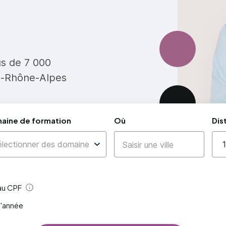
us de 7 000
e-Rhône-Alpes
aine de formation
Où
Dis
 au CPF
Aide
l'année