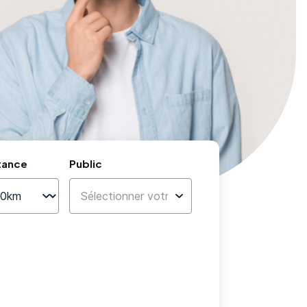
tance
Public