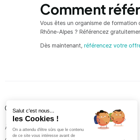
Comment référe
Vous êtes un organisme de formation 
Rhône-Alpes ? Référencez gratuitement 
Dès maintenant,
référencez votre offr
Je suis
Au collège
Côté Formations
À propos
Au lycée