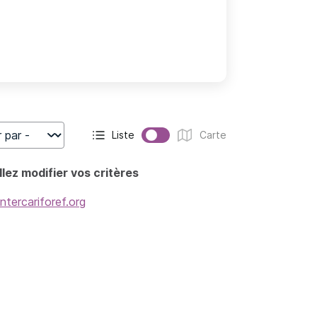
Liste
Carte
r
Affichage actif :
Affichage :
lez modifier vos critères
intercariforef.org