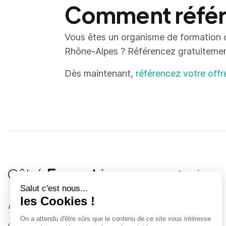
Comment référe
Vous êtes un organisme de formation 
Rhône-Alpes ? Référencez gratuitement 
Dès maintenant,
référencez votre offr
Je suis
Au collège
Côté Formations
À propos
Au lycée