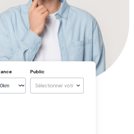
tance
Public