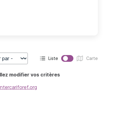
Liste
Carte
r
Affichage actif :
Affichage :
lez modifier vos critères
intercariforef.org