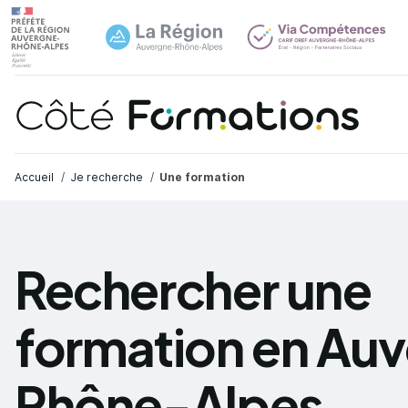
Navi
common.skip_link
Fil d'Ariane
Accueil
Je recherche
Une formation
Rechercher une
formation en Au
Rhône-Alpes