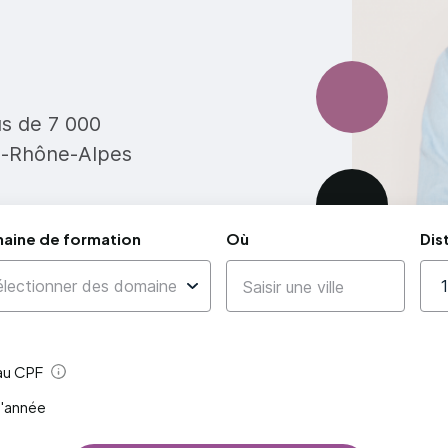
us de 7 000
e-Rhône-Alpes
aine de formation
Où
Dis
 au CPF
Aide
l'année