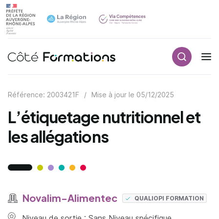
Recherch
Navigation principale
common.skip_link
Référence: 2003421F
/
Mise à jour le
05/12/2025
L’étiquetage nutritionnel et
les allégations
Novalim-Alimentec
QUALIOPI FORMATION
Niveau de sortie : Sans Niveau spécifique