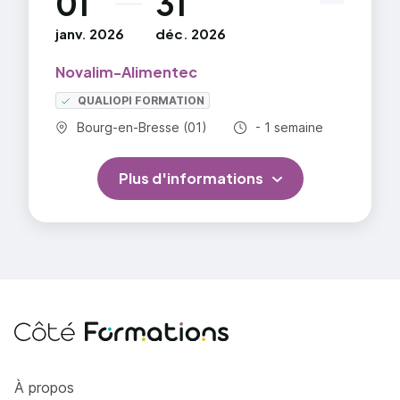
01
31
janv. 2026
déc. 2026
Novalim-Alimentec
QUALIOPI FORMATION
Commune :
Durée totale :
Bourg-en-Bresse (01)
- 1 semaine
Plus d'informations
Côté Formations
À propos