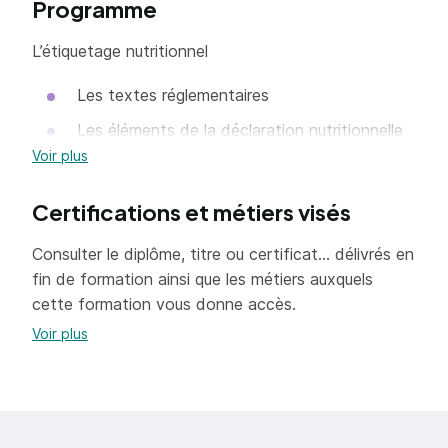
Programme
Réaliser sa veille réglementaire
L’étiquetage nutritionnel
Les textes réglementaires
Les éléments de la déclaration nutritionnelle
et leurs unités
Voir plus
La notion de valeurs de référence (VNR/AJR
Certifications et métiers visés
; RNJ)
Cas particulier des vitamines et minéraux
Consulter le diplôme, titre ou certificat... délivrés en
fin de formation ainsi que les métiers auxquels
La présentation de la déclaration
cette formation vous donne accès.
nutritionnelle
Voir plus
La détermination des valeurs nutritionnelles
moyennes du produit
Les allégations nutritionnelles et de santé