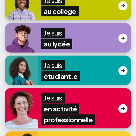
Je suis
au collège
Je suis
au lycée
Je suis
étudiant.e
Je suis
en activité
professionnelle